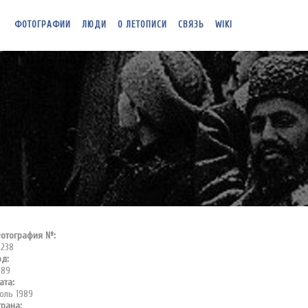
ФОТОГРАФИИ
ЛЮДИ
О ЛЕТОПИСИ
СВЯЗЬ
WIKI
отография №:
0238
од:
989
ата:
юль 1989
трана: