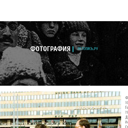
ФОТОГРАФИЯ
ЛЕТОПИСЬ.РУ
Ф
1
Г
1
Д
И
С