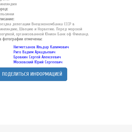
инляндия
ород:
ельсинки
писание:
оездка делегации Внешэкономбанка СССР в
инляндию, Швецию и Норвегию. Перед морской
рогулкой, организованной Юнион Банк оф Финланд.
а фотографии отмечены:
Нигметзанов Ильдар Калимович
Риго Вадим Аркадьевич
Бровкин Сергей Алексеевич
Московский Юрий Сергеевич
ПОДЕЛИТЬСЯ ИНФОРМАЦИЕЙ