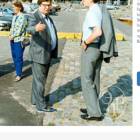
Ф
Г
Х
О
П
Ф
п
Н