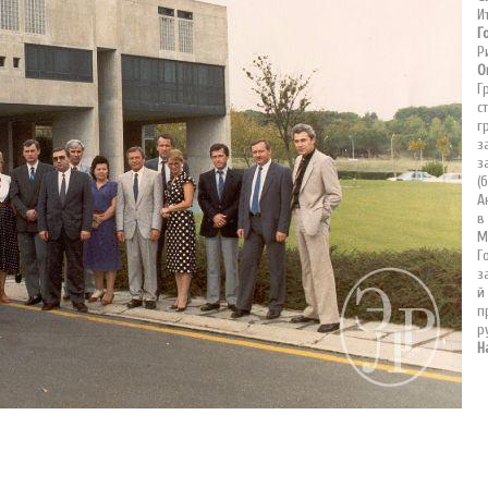
И
Г
Р
О
Г
с
г
з
з
(
А
в
М
Г
з
й
п
р
Н