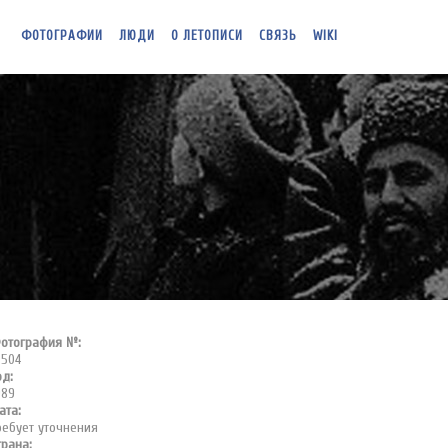
ФОТОГРАФИИ
ЛЮДИ
О ЛЕТОПИСИ
СВЯЗЬ
WIKI
отография №:
0504
од:
989
ата:
ребует уточнения
трана: