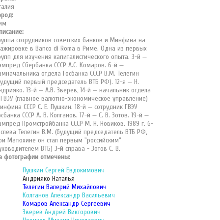
талия
ород:
им
писание:
руппа сотрудников советских банков и Минфина на
тажировке в Banco di Roma в Риме. Одна из первых
рупп для изучения капиталистического опыта. 3-й —
ампред Сбербанка СССР А.С. Комаров. 6-й —
амначальника отдела Госбанка СССР В.М. Телегин
будущий первый председатель ВТБ РФ). 12-я — Н.
ндрияко. 13-й — А.В. Зверев, 14-й — начальник отдела
 ГВЭУ (главное валютно-экономическое управление)
инфина СССР С. Е. Пушкин. 18-й — сотрудник ГВЭУ
осбанка СССР А. В. Колганов. 17-й — С. В. Зотов. 19-й —
ампред Промстройбанка СССР М. Н. Новиков. 1989 г. 6-
 слева Телегин В.М. (будущий председатель ВТБ РФ,
ри Матюхине он стал первым "российским"
уководителем ВТБ) 3-й справа - Зотов С. В.
а фотографии отмечены:
Пушкин Сергей Евдокимович
Андрияко Наталья
Телегин Валерий Михайлович
Колганов Александр Васильевич
Комаров Александр Сергеевич
Зверев Андрей Викторович