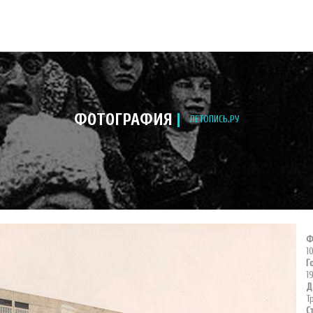
ФОТОГРАФИЯ
ЛЕТОПИСЬ.РУ
Ф
1
Г
1
Д
Т
С