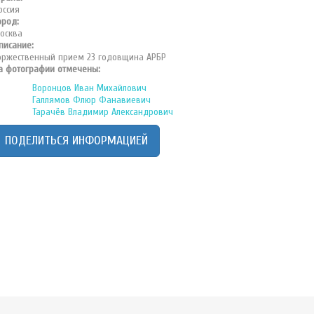
оссия
ород:
осква
писание:
оржественный прием 23 годовщина АРБР
а фотографии отмечены:
Воронцов Иван Михайлович
Галлямов Флюр Фанавиевич
Тарачёв Владимир Александрович
ПОДЕЛИТЬСЯ ИНФОРМАЦИЕЙ