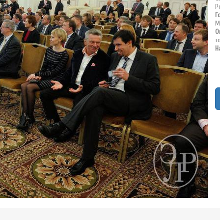
Р
Г
М
О
т
Н