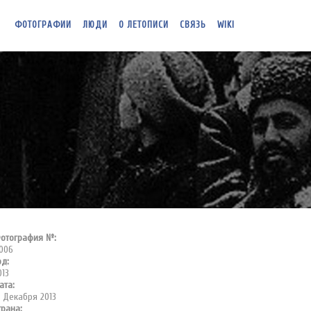
ФОТОГРАФИИ
ЛЮДИ
О ЛЕТОПИСИ
СВЯЗЬ
WIKI
отография №:
1006
од:
013
ата:
2 Декабря 2013
трана: