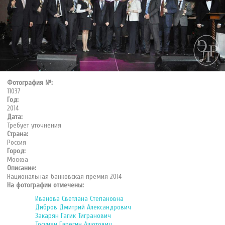
Фотография №:
11037
Год:
2014
Дата:
Требует уточнения
Страна:
Россия
Город:
Москва
Описание:
Национальная банковская премия 2014
На фотографии отмечены:
Иванова Светлана Степановна
Дибров Дмитрий Александрович
Закарян Гагик Тигранович
Тосунян Гарегин Ашотович