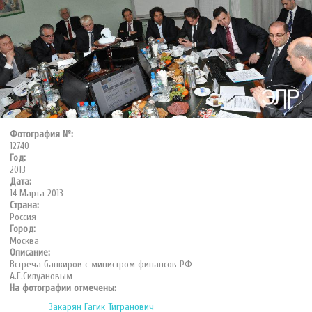
Фотография №:
12740
Год:
2013
Дата:
14 Марта 2013
Страна:
Россия
Город:
Москва
Описание:
Встреча банкиров с министром финансов РФ
А.Г.Силуановым
На фотографии отмечены:
Закарян Гагик Тигранович