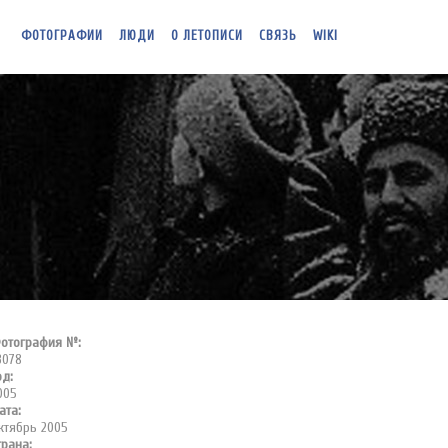
ФОТОГРАФИИ
ЛЮДИ
О ЛЕТОПИСИ
СВЯЗЬ
WIKI
отография №:
3078
од:
005
ата:
ктябрь 2005
трана: