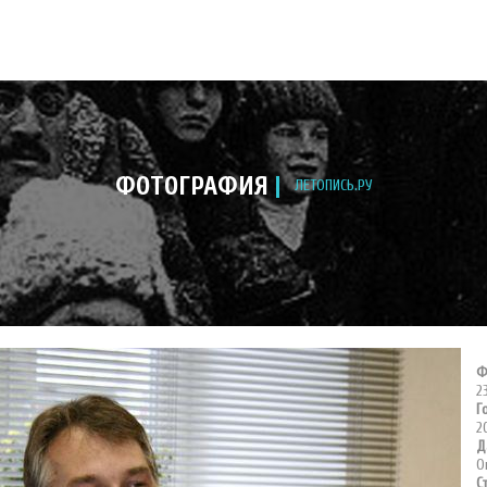
ФОТОГРАФИЯ
ЛЕТОПИСЬ.РУ
Ф
2
Г
2
Д
О
С