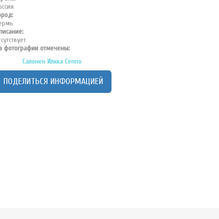
оссия
ород:
ермь
писание:
тсутствует
а фотографии отмечены:
Салонен Илкка Сеппо
ПОДЕЛИТЬСЯ ИНФОРМАЦИЕЙ