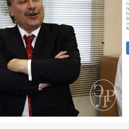
Р
Г
П
О
о
Н