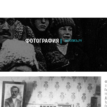
ФОТОГРАФИЯ
ЛЕТОПИСЬ.РУ
Ф
3
Г
1
Д
Т
С