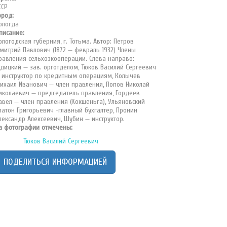
ССР
ород:
ологда
писание:
ологодская губерния, г. Тотьма. Автор: Петров
митрий Павлович (1872 — февраль 1932) Члены
равления сельхозкооперации. Слева направо:
дицкий — зав. орготделом, Тюков Василий Сергеевич
 инструктор по кредитным операциям, Колычев
ихаил Иванович — член правления, Попов Николай
иколаевич — председатель правления, Гордеев
авел — член правления (Кокшеньга), Ульяновский
латон Григорьевич -главный бухгалтер, Пронин
лександр Алексеевич, Шубин — инструктор.
а фотографии отмечены:
Тюков Василий Сергеевич
ПОДЕЛИТЬСЯ ИНФОРМАЦИЕЙ