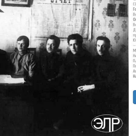
С
Г
В
О
В
Д
п
Ю
—
М
Н
П
П
А
Н