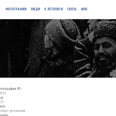
ФОТОГРАФИИ
ЛЮДИ
О ЛЕТОПИСИ
СВЯЗЬ
WIKI
отография №:
3659
од:
923
ата:
ребует уточнения
трана: