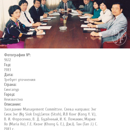
Фотография №:
9612
Год:
1983
Дата:
Требует уточнения
Страна:
Сингапур
Город:
Неизвестно
Описание:
Заседание Management Committee. Слева направо: Энг
Сиок Энг (Ng Siok Eng),Ситох (Sitoh), Й.В Конг (Kong Y. V.),
В. И. Форосенко, В. Д. Будённый, И. К. Ломакин, Мария
Хо (Maria Ho), Г.Е. Кхонг (Khong G. E.), Дж.Ц. Тан (Tan J.) C.
1983 г.