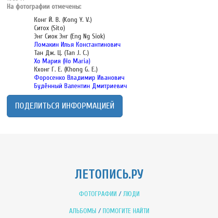
На фотографии отмечены:
Конг Й. В. (Kong Y. V.)
Ситох (Sito)
Энг Сиок Энг (Eng Ng Siok)
Ломакин Илья Константинович
Тан Дж. Ц. (Tan J. C.)
Хо Мария (Ho Maria)
Кхонг Г. Е. (Khong G. E.)
Форосенко Владимир Иванович
Будённый Валентин Дмитриевич
ПОДЕЛИТЬСЯ ИНФОРМАЦИЕЙ
ЛЕТОПИСЬ.РУ
ФОТОГРАФИИ
/
ЛЮДИ
АЛЬБОМЫ
/
ПОМОГИТЕ НАЙТИ