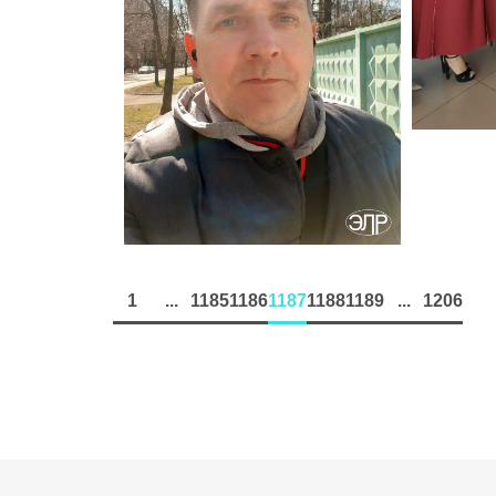
1
...
1185
1186
1187
1188
1189
...
1206